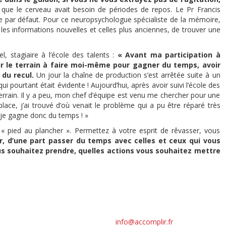
ue le cerveau avait besoin de périodes de repos. Le Pr Francis
 par défaut. Pour ce neuropsychologue spécialiste de la mémoire,
les informations nouvelles et celles plus anciennes, de trouver une
l, stagiaire à l’école des talents :
« Avant ma participation à
 sur le terrain à faire moi-même pour gagner du temps, avoir
du recul.
Un jour la chaîne de production s’est arrêtée suite à un
pourtant était évidente ! Aujourd’hui, après avoir suivi l’école des
terrain. Il y a peu, mon chef d’équipe est venu me chercher pour une
place, j’ai trouvé d’où venait le problème qui a pu être réparé très
et je gagne donc du temps ! »
 « pied au plancher ». Permettez à votre esprit de rêvasser, vous
r, d’une part passer du temps avec celles et ceux qui vous
ous souhaitez prendre, quelles actions vous souhaitez mettre
© Accomplir 2024
8,avenue Jacques Cartier 44800 Saint-Herblain
/
info@accomplir.fr
Tél : 02 40 48 46 34