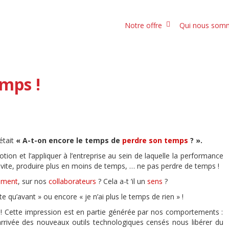
Notre offre
Qui nous so
emps !
était
« A-t-on encore le temps de
perdre son temps
? ».
tion et l’appliquer à l’entreprise au sein de laquelle la performance
us vite, produire plus en moins de temps, … ne pas perdre de temps !
ement
, sur nos
collaborateurs
? Cela a-t ’il un
sens
?
te qu’avant » ou encore « je n’ai plus le temps de rien » !
s ! Cette impression est en partie générée par nos comportements :
rrivée des nouveaux outils technologiques censés nous libérer du