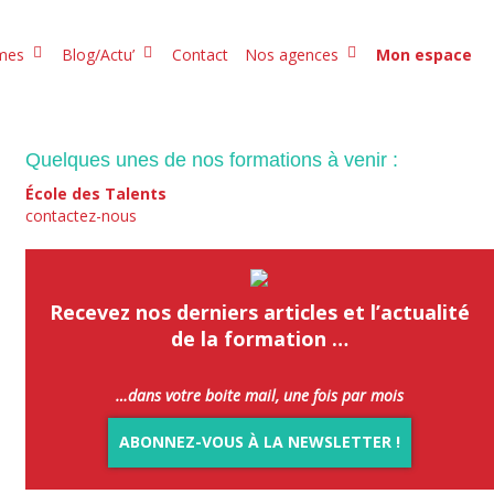
mmes
Blog/Actu’
Contact
Nos agences
Mon espace
Quelques unes de nos formations à venir :
École des Talents
contactez-nous
Recevez
nos derniers articles et l’actualité
de la formation …
…dans votre boite mail, une fois par mois
ABONNEZ-VOUS À LA NEWSLETTER !