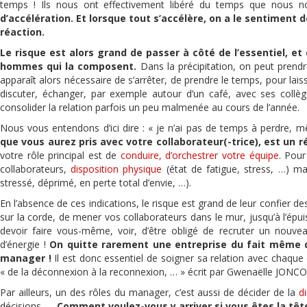
temps ! Ils nous ont effectivement libéré du temps que nous
d’accélération. Et lorsque tout s’accélère, on a le sentiment d
réaction.
Le risque est alors grand de passer à côté de l’essentiel, et 
hommes qui la composent.
Dans la précipitation, on peut prendre
apparaît alors nécessaire de s’arrêter, de prendre le temps, pour lais
discuter, échanger, par exemple autour d’un café, avec ses collèg
consolider la relation parfois un peu malmenée au cours de l’année.
Nous vous entendons d’ici dire : « je n’ai pas de temps à perdre, mê
que vous aurez pris avec votre collaborateur(-trice), est un r
votre rôle principal est de
conduire, d’orchestrer votre équipe
. Pour
collaborateurs,
disposition physique
(état de fatigue, stress, …) 
stressé, déprimé, en perte total d’envie, …).
En l’absence de ces indications, le risque est grand de leur confier de
sur la corde, de mener vos collaborateurs dans le mur, jusqu’à l’épu
devoir faire vous-même, voir, d’être obligé de recruter un nouve
d’énergie !
On quitte rarement une entreprise du fait même de
manager !
Il est donc essentiel de soigner sa relation avec chaque col
« de la déconnexion à la reconnexion, … » écrit par Gwenaëlle JONC
Par ailleurs, un des rôles du manager, c’est aussi de décider de la
d
décisions, …
Comment voulez-vous y arriver si vous êtes la tête