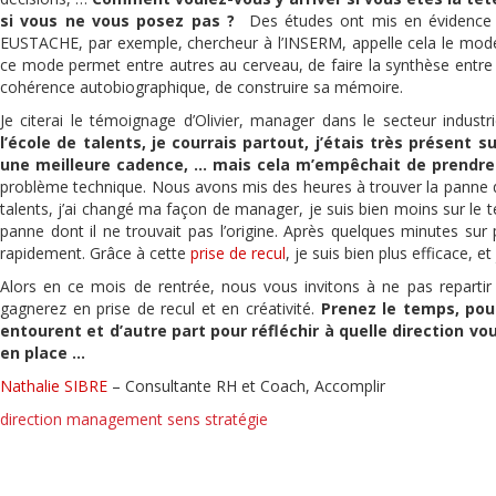
si vous ne vous posez pas ?
Des études ont mis en évidence q
EUSTACHE, par exemple, chercheur à l’INSERM, appelle cela le mode
ce mode permet entre autres au cerveau, de faire la synthèse entre 
cohérence autobiographique, de construire sa mémoire.
Je citerai le témoignage d’Olivier, manager dans le secteur industrie
l’école de talents, je courrais partout, j’étais très présent
une meilleure cadence, … mais cela m’empêchait de prendre 
problème technique. Nous avons mis des heures à trouver la panne qui 
talents, j’ai changé ma façon de manager, je suis bien moins sur le 
panne dont il ne trouvait pas l’origine. Après quelques minutes sur 
rapidement. Grâce à cette
prise de recul
, je suis bien plus efficace, 
Alors en ce mois de rentrée, nous vous invitons à ne pas repartir
gagnerez en prise de recul et en créativité.
Prenez le temps, pou
entourent et d’autre part pour réfléchir à quelle direction v
en place …
Nathalie SIBRE
– Consultante RH et Coach, Accomplir
direction
management
sens
stratégie