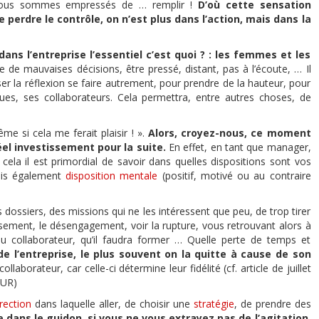
 nous sommes empressés de … remplir !
D’où cette sensation
e perdre le contrôle, on n’est plus dans l’action, mais dans la
dans l’entreprise l’essentiel c’est quoi ? : les femmes et les
 de mauvaises décisions, être pressé, distant, pas à l’écoute, … Il
ser la réflexion se faire autrement, pour prendre de la hauteur, pour
ues, ses collaborateurs. Cela permettra, entre autres choses, de
me si cela me ferait plaisir ! ».
Alors, croyez-nous, ce moment
éel investissement pour la suite.
En effet, en tant que manager,
 cela il est primordial de savoir dans quelles dispositions sont vos
mais également
disposition mentale
(positif, motivé ou au contraire
s dossiers, des missions qui ne les intéressent que peu, de trop tirer
isement, le désengagement, voir la rupture, vous retrouvant alors à
au collaborateur, qu’il faudra former … Quelle perte de temps et
 l’entreprise, le plus souvent on la quitte à cause de son
laborateur, car celle-ci détermine leur fidélité (cf. article de juillet
OUR)
irection
dans laquelle aller, de choisir une
stratégie
, de prendre des
 dans le guidon, si vous ne vous extrayez pas de l’agitation,