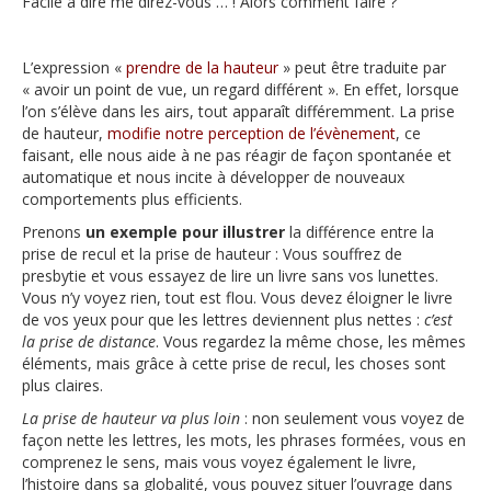
Facile à dire me direz-vous … ! Alors comment faire ?
L’expression «
prendre de la hauteur
» peut être traduite par
« avoir un point de vue, un regard différent ». En effet, lorsque
l’on s’élève dans les airs, tout apparaît différemment. La prise
de hauteur,
modifie notre perception de l’évènement
, ce
faisant, elle nous aide à ne pas réagir de façon spontanée et
automatique et nous incite à développer de nouveaux
comportements plus efficients.
Prenons
un exemple pour illustrer
la différence entre la
prise de recul et la prise de hauteur : Vous souffrez de
presbytie et vous essayez de lire un livre sans vos lunettes.
Vous n’y voyez rien, tout est flou. Vous devez éloigner le livre
de vos yeux pour que les lettres deviennent plus nettes :
c’est
la prise de distance
. Vous regardez la même chose, les mêmes
éléments, mais grâce à cette prise de recul, les choses sont
plus claires.
La prise de hauteur va plus loin
: non seulement vous voyez de
façon nette les lettres, les mots, les phrases formées, vous en
comprenez le sens, mais vous voyez également le livre,
l’histoire dans sa globalité, vous pouvez situer l’ouvrage dans